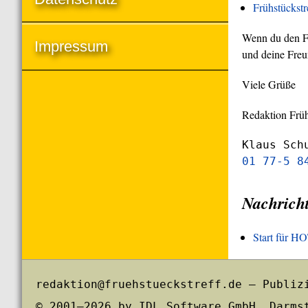
Frühstückst
Wenn du den Frü
Impressum
und deine Freu
Viele Grüße
Redaktion Früh
Klaus Sch
01 77-5 8
Nachrich
Start für 
redaktion@fruehstueckstreff.de – Publiz
© 2001–2026 by IDL Software GmbH, Darms