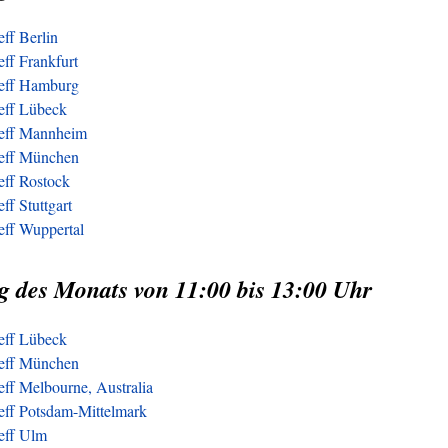
eff Berlin
eff Frankfurt
reff Hamburg
reff Lübeck
reff Mannheim
reff München
eff Rostock
ff Stuttgart
eff Wuppertal
g des Monats von 11:00 bis 13:00 Uhr
reff Lübeck
reff München
eff Melbourne, Australia
reff Potsdam-Mittelmark
reff Ulm