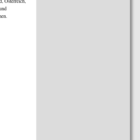
, Österreich,
 und
men.