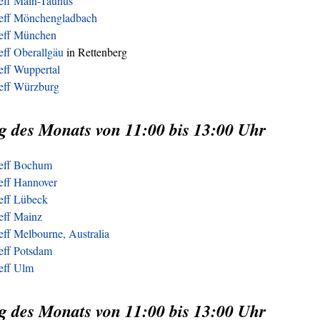
reff Main-Taunus
reff Mönchengladbach
reff München
eff Oberallgäu
in Rettenberg
eff Wuppertal
reff Würzburg
g des Monats von 11:00 bis 13:00 Uhr
reff Bochum
eff Hannover
reff Lübeck
eff Mainz
eff Melbourne, Australia
eff Potsdam
reff Ulm
g des Monats von 11:00 bis 13:00 Uhr