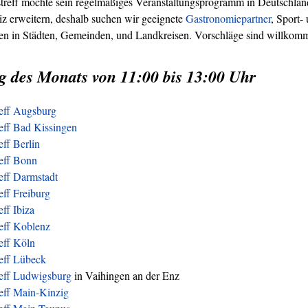
treff möchte sein regelmäßiges Veranstaltungsprogramm in Deutschland
z erweitern, deshalb suchen wir geeignete
Gastronomiepartner
, Sport-
ren in Städten, Gemeinden, und Landkreisen. Vorschläge sind willkom
g des Monats von 11:00 bis 13:00 Uhr
reff Augsburg
eff Bad Kissingen
eff Berlin
reff Bonn
eff Darmstadt
eff Freiburg
eff Ibiza
eff Koblenz
eff Köln
reff Lübeck
reff Ludwigsburg
in Vaihingen an der Enz
eff Main-Kinzig