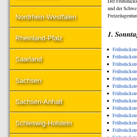
Der Frühstücks
und der Schwei
Freizeitagentu
Nordrhein-Westfalen
1. Sonnta
Rheinland-Pfalz
Frühstückst
Frühstückstr
Saarland
Frühstückstr
Frühstückst
Frühstückstr
Sachsen
Frühstückstr
Frühstückstr
Frühstückstr
Sachsen-Anhalt
Frühstückstr
Frühstückst
Schleswig-Holstein
Frühstückst
Frühstückstr