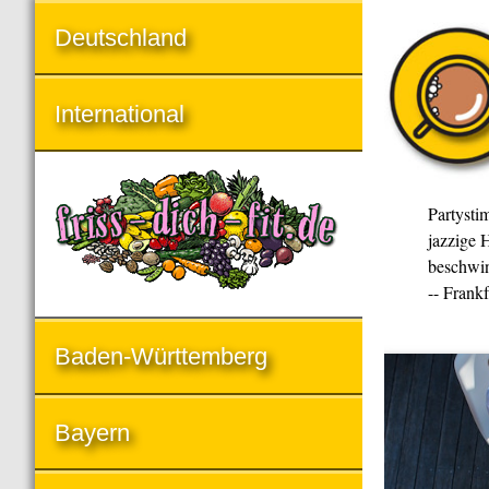
Deutschland
International
Partysti
jazzige H
beschwin
-- Frank
Baden-Württemberg
Bayern