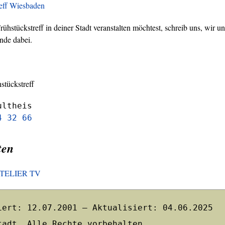
reff Wiesbaden
hstückstreff in deiner Stadt veranstalten möchtest, schreib uns, wir un
nde dabei.
stückstreff
ultheis
4 32 66
ten
HOTELIER TV
iert: 12.07.2001 – Aktualisiert: 04.06.2025
tadt. Alle Rechte vorbehalten.