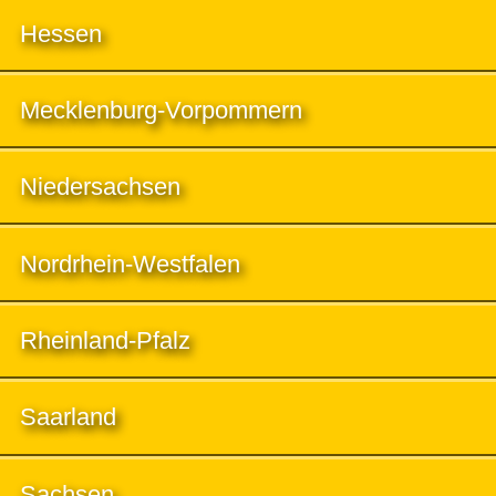
Hessen
Mecklenburg-Vorpommern
Niedersachsen
Nordrhein-Westfalen
Rheinland-Pfalz
Saarland
Sachsen