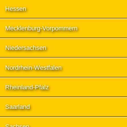
Hessen
Mecklenburg-Vorpommern
Niedersachsen
Nordrhein-Westfalen
Rheinland-Pfalz
Saarland
Sachsen