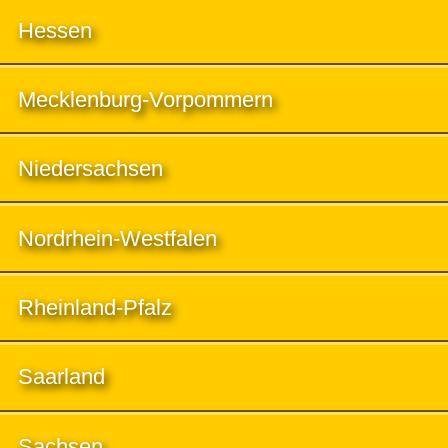
Hessen
Mecklenburg-Vorpommern
Niedersachsen
Nordrhein-Westfalen
Rheinland-Pfalz
Saarland
Sachsen