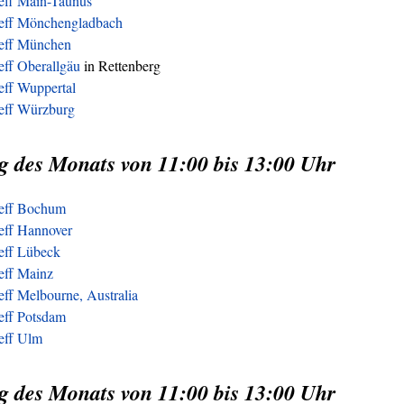
reff Main-Taunus
reff Mönchengladbach
reff München
eff Oberallgäu
in Rettenberg
eff Wuppertal
reff Würzburg
g des Monats von 11:00 bis 13:00 Uhr
reff Bochum
eff Hannover
reff Lübeck
eff Mainz
eff Melbourne, Australia
eff Potsdam
reff Ulm
g des Monats von 11:00 bis 13:00 Uhr