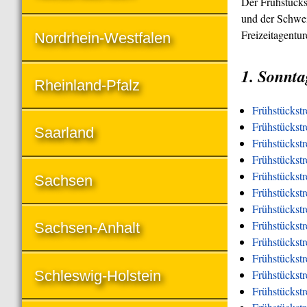
Der Frühstücks
und der Schwei
Freizeitagentu
Nordrhein-Westfalen
1. Sonnta
Rheinland-Pfalz
Frühstückst
Frühstückstr
Saarland
Frühstückstr
Frühstückst
Frühstückstr
Sachsen
Frühstückstr
Frühstückstr
Frühstückstr
Sachsen-Anhalt
Frühstückstr
Frühstückst
Schleswig-Holstein
Frühstückst
Frühstückstr