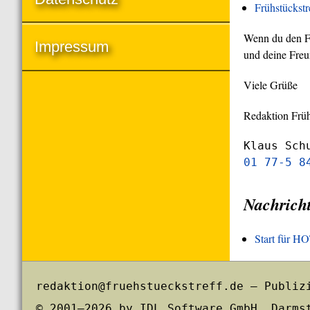
Frühstückst
Wenn du den Frü
Impressum
und deine Freu
Viele Grüße
Redaktion Früh
Klaus Sch
01 77-5 8
Nachrich
Start für 
redaktion@fruehstueckstreff.de – Publiz
© 2001–2026 by IDL Software GmbH, Darms