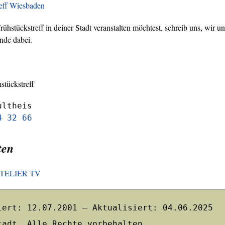
reff Wiesbaden
hstückstreff in deiner Stadt veranstalten möchtest, schreib uns, wir un
nde dabei.
stückstreff
ultheis
4 32 66
ten
HOTELIER TV
iert: 12.07.2001 – Aktualisiert: 04.06.2025
tadt. Alle Rechte vorbehalten.