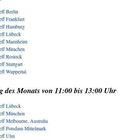
eff Berlin
eff Frankfurt
reff Hamburg
reff Lübeck
reff Mannheim
reff München
eff Rostock
ff Stuttgart
eff Wuppertal
g des Monats von 11:00 bis 13:00 Uhr
reff Lübeck
reff München
eff Melbourne, Australia
reff Potsdam-Mittelmark
reff Ulm