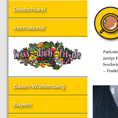
Deutschland
International
Partysti
jazzige H
beschwin
-- Frank
Baden-Württemberg
Bayern