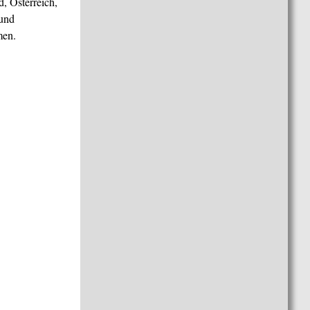
, Österreich,
 und
men.