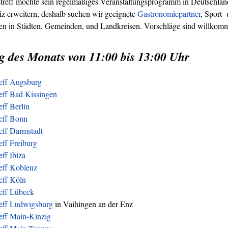
treff möchte sein regelmäßiges Veranstaltungsprogramm in Deutschland
z erweitern, deshalb suchen wir geeignete
Gastronomiepartner
, Sport-
ren in Städten, Gemeinden, und Landkreisen. Vorschläge sind willkom
g des Monats von 11:00 bis 13:00 Uhr
reff Augsburg
eff Bad Kissingen
eff Berlin
reff Bonn
eff Darmstadt
eff Freiburg
eff Ibiza
eff Koblenz
eff Köln
reff Lübeck
reff Ludwigsburg
in Vaihingen an der Enz
eff Main-Kinzig