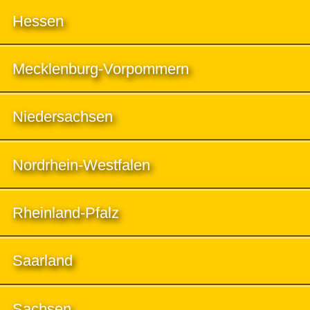
Hessen
Mecklenburg-Vorpommern
Niedersachsen
Nordrhein-Westfalen
Rheinland-Pfalz
Saarland
Sachsen