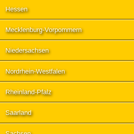
Hessen
Mecklenburg-Vorpommern
Niedersachsen
Nordrhein-Westfalen
Rheinland-Pfalz
Saarland
Sachsen