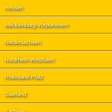
Hessen
Mecklenburg-Vorpommern
Niedersachsen
Nordrhein-Westfalen
Rheinland-Pfalz
Saarland
Sachsen